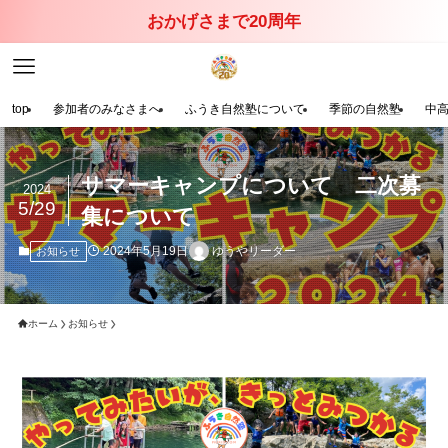
おかげさまで20周年
top
参加者のみなさまへ
ふうき自然塾について
季節の自然塾
中
サマーキャンプについて 二次募
2024
5/29
集について
2024年5月19日
ゆうやリーダー
お知らせ
ホーム
お知らせ