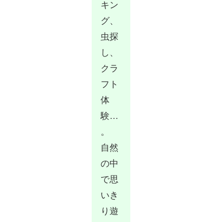
キン
グ、
虫探
し、
クラ
フト
体
験…
。
自然
の中
で思
いき
り遊