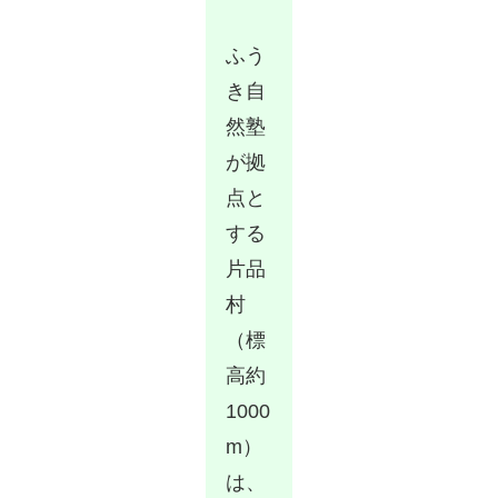
ふう
き自
然塾
が拠
点と
する
片品
村
（標
高約
1000
m）
は、