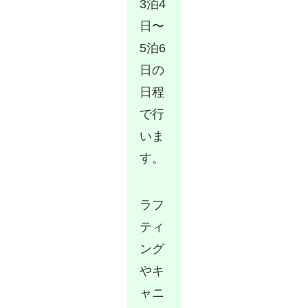
3泊4
日〜
5泊6
日の
日程
で行
いま
す。
ラフ
ティ
ング
やキ
ャニ