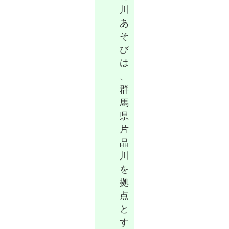
川
あ
そ
び
は
、
群
馬
県
片
品
川
を
拠
点
と
す