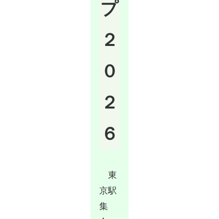
プ
２
０
２
６
東
京駅
集