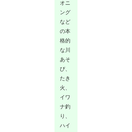
オニ
ング
など
の本
格的
な川
あそ
び、
たき
火、
イワ
ナ釣
り、
ハイ