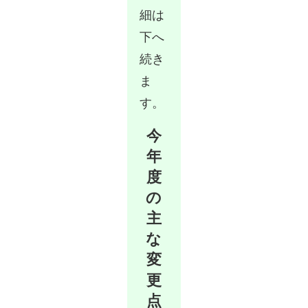
細は
下へ
続き
ま
す。
今
年
度
の
主
な
変
更
点