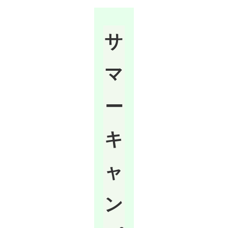
サ
マ
ー
キ
ャ
ン