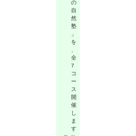
の
自
然
塾
」
を
、
全
7
コ
ー
ス
開
催
し
ま
す