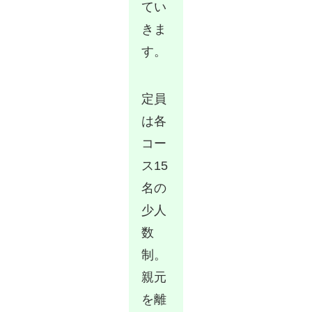
てい
きま
す。
定員
は各
コー
ス15
名の
少人
数
制。
親元
を離