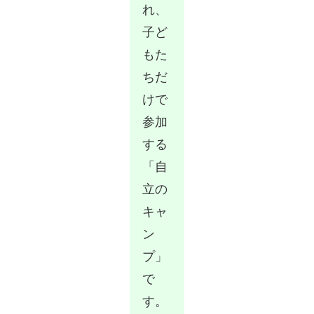
れ、
子ど
もた
ちだ
けで
参加
する
「自
立の
キャ
ン
プ」
で
す。