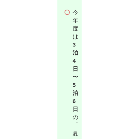
今
年
度
は
3
泊
4
日
〜
5
泊
6
日
の
「
夏