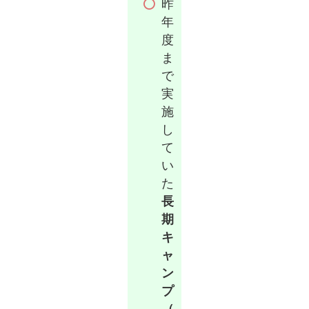
昨
年
度
ま
で
実
施
し
て
い
た
長
期
キ
ャ
ン
プ