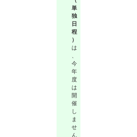
（
単
独
日
程
）
は
、
今
年
度
は
開
催
し
ま
せ
ん