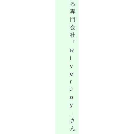
る
専
門
会
社
「
R
i
v
e
r
J
o
y
」
さ
ん