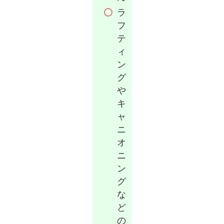
ラ
フ
テ
ィ
ン
グ
や
キ
ャ
ニ
オ
ニ
ン
グ
な
ど
の