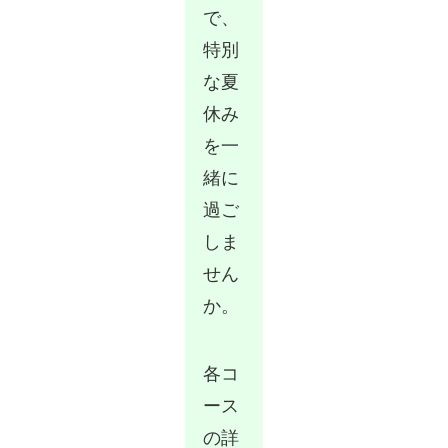
で、
特別
な夏
休み
を一
緒に
過ご
しま
せん
か。
各コ
ース
の詳