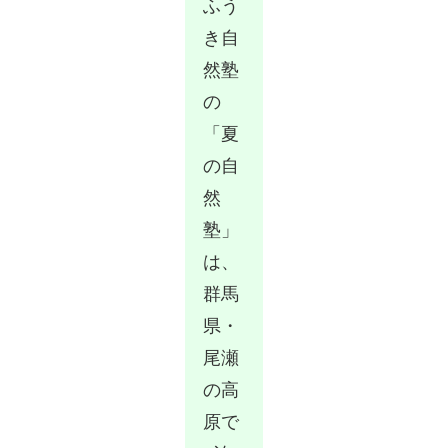
ふう
き自
然塾
の
「夏
の自
然
塾」
は、
群馬
県・
尾瀬
の高
原で