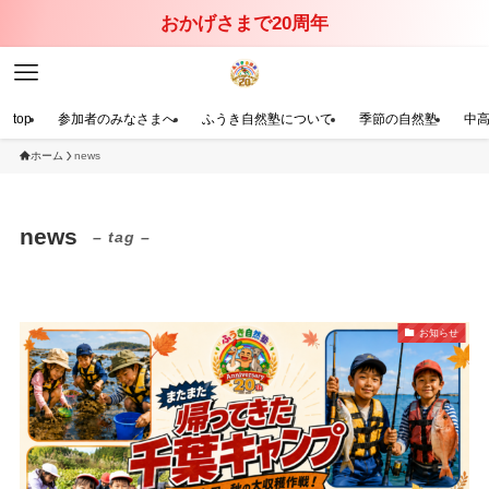
おかげさまで20周年
top
参加者のみなさまへ
ふうき自然塾について
季節の自然塾
中
ホーム
news
news
– tag –
お知らせ