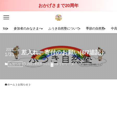
おかげさまで20周年
top
参加者のみなさまへ
ふうき自然塾について
季節の自然塾
中
2022
差入れ、寄付のお願い(8/7追記）
1/31
2021年8月20日
ゆうやリーダー
お知らせ
ホーム
お知らせ