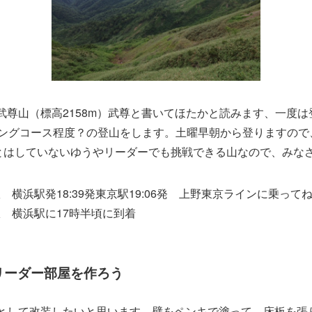
尊山（標高2158m）武尊と書いてほたかと読みます、一度は
ングコース程度？の登山をします。土曜早朝から登りますので、
ことはしていないゆうやリーダーでも挑戦できる山なので、みな
駅 横浜駅発18:39発東京駅19:06発 上野東京ラインに乗って
崎駅 横浜駅に17時半頃に到着
 リーダー部屋を作ろう
として改装したいと思います。壁をペンキで塗って、床板を張