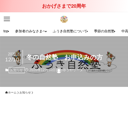
おかげさまで20周年
top
参加者のみなさまへ
ふうき自然塾について
季節の自然塾
中
2020
冬の自然塾 お申込みの方
12/10
2020年12月10日
ゆうやリーダー
お知らせ
ホーム
お知らせ