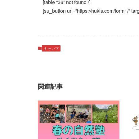
[table “36” not found /]
[su_button url=”https://hukis.com/form1
キャンプ
関連記事