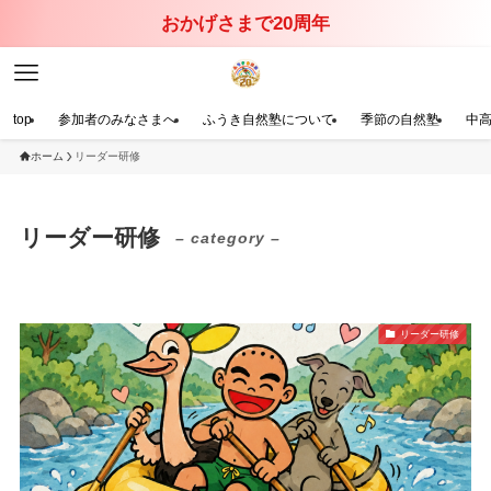
おかげさまで20周年
top
参加者のみなさまへ
ふうき自然塾について
季節の自然塾
中
ホーム
リーダー研修
リーダー研修
– category –
リーダー研修